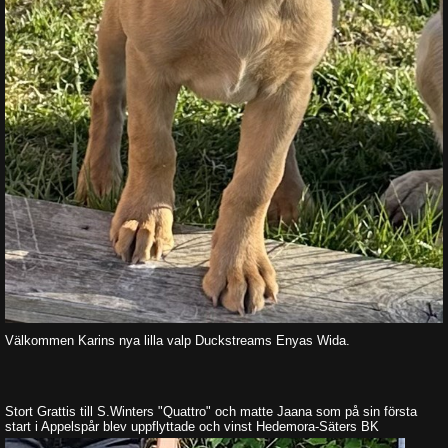
Välkommen Karins nya lilla valp Duckstreams Enyas Wida.
Stort Grattis till S.Winters "Quattro" och matte Jaana som på sin första
start i Appelspår blev uppflyttade och vinst Hedemora-Säters BK