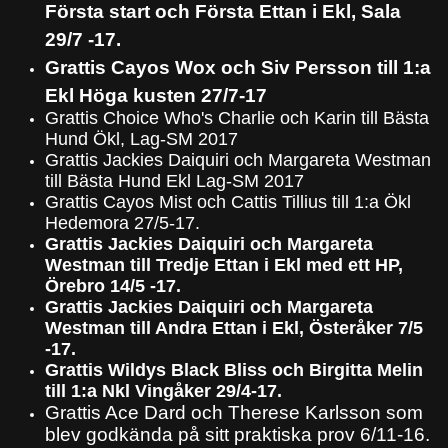
Första start och Första Ettan i Ekl, Sala
29/7 -17.
Grattis Cayos Wox och Siv Persson till 1:a
Ekl Höga kusten 27/7-17
Grattis Choice Who's Charlie och Karin till Bästa
Hund Ökl, Lag-SM 2017
Grattis Jackies Daiquiri och Margareta Westman
till Bästa Hund Ekl Lag-SM 2017
Grattis Cayos Mist och Cattis Tillius till 1:a Ökl
Hedemora 27/5-17.
Grattis Jackies Daiquiri och Margareta
Westman till Tredje Ettan i Ekl med ett HP,
Örebro 14/5 -17.
Grattis Jackies Daiquiri och Margareta
Westman till Andra Ettan i Ekl, Österåker 7/5
-17.
Grattis Wildys Black Bliss och Birgitta Melin
till 1:a Nkl Vingåker 29/4-17.
Grattis Ace Dard och Therese Karlsson som
blev godkända på sitt praktiska prov 6/11-16.