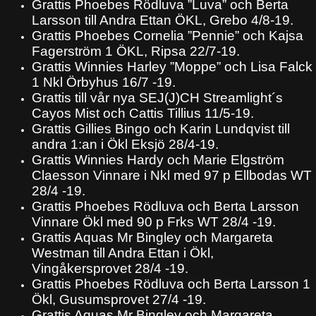
Grattis Phoebes Rödluva ”Luva” och Berta
Larsson till Andra Ettan ÖKL, Grebo 4/8-19.
Grattis Phoebes Cornelia ”Pennie” och Kajsa
Fagerström 1 ÖKL, Ripsa 22/7-19.
Grattis Winnies Harley ”Moppe” och Lisa Falck
1 Nkl Örbyhus 16/7 -19.
Grattis till vår nya SEJ(J)CH Streamlight´s
Cayos Mist och Cattis Tillius 11/5-19.
Grattis Gillies Bingo och Karin Lundqvist till
andra 1:an i Ökl Eksjö 28/4-19.
Grattis Winnies Hardy och Marie Elgström
Claesson Vinnare i Nkl med 97 p Ellbodas WT
28/4 -19.
Grattis Phoebes Rödluva och Berta Larsson
Vinnare Ökl med 90 p Frks WT 28/4 -19.
Grattis Aquas Mr Bingley och Margareta
Westman till Andra Ettan i Ökl,
Vingåkersprovet 28/4 -19.
Grattis Phoebes Rödluva och Berta Larsson 1
Ökl, Gusumsprovet 27/4 -19.
Grattis Aquas Mr Bingley och Margareta