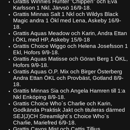
Grattis Winnies Hunter ”Chippen” och Eva
Karlsson 1 Nkl, Järvsö 16/9-18.
Grattis Minnas Salt 1 Nkl och Wildys Black
Magic andra 1 Ökl med Lena, Askeby 16/9-
18.
Grattis Aquas Meadow och Karin, Andra Ettan
i ÖKL med HP, Askeby 15/9-18
Grattis Choice Wiggo och Helena Josefsson 1
Ekl, Hofors 9/9-18.
Grattis Aquas Matisse och Göran Berg 1 ÖKL,
Hofors 9/9-18.
Grattis Aquas O.P. Mix och Birger Österberg
Andra Ettan ÖKL och Provbäst, Gotland 8/9-
18.
Grattis Minnas Sia och Angela Hamren till 1:a
Nkl Enköping 8/9-18.
Grattis Choice Who´s Charlie och Karin,
Godkända Praktisk Jakt och tituleras därmed
SEJ(J)CH Streamlight´s Choice Who´s
Charlie, Mariefred 6/9-18.
Grattis Cayos Mist och Cattis Tillius,