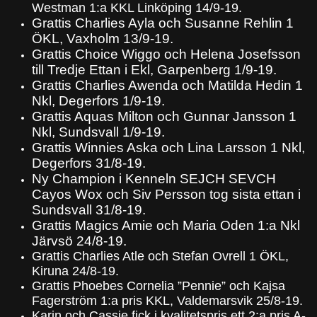
Westman 1:a KKL Linköping 14/9-19.
Grattis Charlies Ayla och Susanne Rehlin 1
ÖKL, Vaxholm 13/9-19.
Grattis Choice Wiggo och Helena Josefsson
till Tredje Ettan i Ekl, Garpenberg 1/9-19.
Grattis Charlies Awenda och Matilda Hedin 1
Nkl, Degerfors 1/9-19.
Grattis Aquas Milton och Gunnar Jansson 1
Nkl, Sundsvall 1/9-19.
Grattis Winnies Aska och Lina Larsson 1 Nkl,
Degerfors 31/8-19.
Ny Champion i Kenneln SEJCH SEVCH
Cayos Wox och Siv Persson tog sista ettan i
Sundsvall 31/8-19.
Grattis Magics Amie och Maria Oden 1:a Nkl
Järvsö 24/8-19.
Grattis Charlies Atle och Stefan Ovrell 1 ÖKL,
Kiruna 24/8-19.
Grattis Phoebes Cornelia ”Pennie” och Kajsa
Fagerström 1:a pris KKL, Valdemarsvik 25/8-19.
Karin och Cassie fick i kvalitetspris ett 2:a pris A-