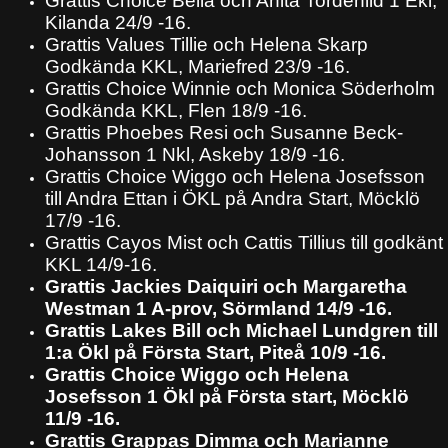
Grattis Choice Bella och Anita Tordenlid 1 Ekl,
Kilanda 24/9 -16.
Grattis Values Tillie och Helena Skarp
Godkända KKL, Mariefred 23/9 -16.
Grattis Choice Winnie och Monica Söderholm
Godkända KKL, Flen 18/9 -16.
Grattis Phoebes Resi och Susanne Beck-
Johansson 1 Nkl, Askeby 18/9 -16.
Grattis Choice Wiggo och Helena Josefsson
till Andra Ettan i ÖKL på Andra Start, Möcklö
17/9 -16.
Grattis Cayos Mist och Cattis Tillius till godkänt
KKL 14/9-16.
Grattis Jackies Daiquiri och Margaretha
Westman 1 A-prov, Sörmland 14/9 -16.
Grattis Lakes Bill och Michael Lundgren till
1:a Ökl på Första Start, Piteå 10/9 -16.
Grattis Choice Wiggo och Helena
Josefsson 1 Ökl på Första start, Möcklö
11/9 -16.
Grattis Grappas Dimma och Marianne