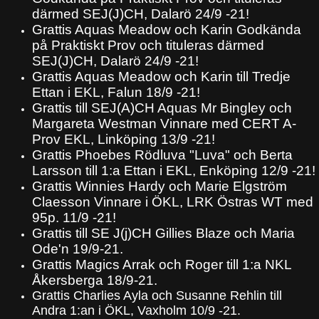
därmed SEJ(J)CH, Dalarö 24/9 -21!
Grattis Aquas Meadow och Karin Godkända
på Praktiskt Prov och tituleras därmed
SEJ(J)CH, Dalarö 24/9 -21!
Grattis Aquas Meadow och Karin till Tredje
Ettan i EKL, Falun 18/9 -21!
Grattis till SEJ(A)CH Aquas Mr Bingley och
Margareta Westman Vinnare med CERT A-
Prov EKL, Linköping 13/9 -21!
Grattis Phoebes Rödluva "Luva" och Berta
Larsson till 1:a Ettan i EKL, Enköping 12/9 -21!
Grattis Winnies Hardy och Marie Elgström
Claesson Vinnare i ÖKL, LRK Östras WT med
95p. 11/9 -21!
Grattis till SE J(j)CH Gillies Blaze och Maria
Ode'n 19/9-21.
Grattis Magics Arrak och Roger till 1:a NKL
Åkersberga 18/9-21.
Grattis Charlies Ayla och Susanne Rehlin till
Andra 1:an i ÖKL, Vaxholm 10/9 -21.