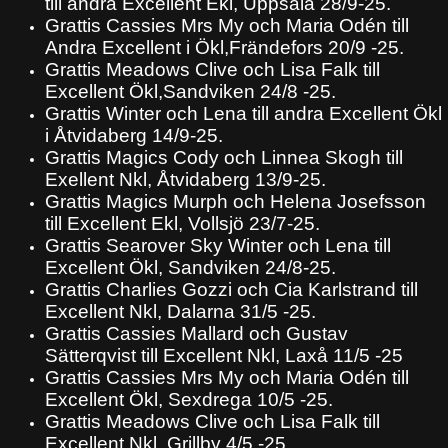
till andra Excellent Ekl, Uppsala 28/9-25.
Grattis Cassies Mrs My och Maria Odén till
Andra Excellent i Ökl,Frändefors 20/9 -25.
Grattis Meadows Clive och Lisa Falk till
Excellent Ökl,Sandviken 24/8 -25.
Grattis Winter och Lena till andra Excellent Ökl
i Åtvidaberg 14/9-25.
Grattis Magics Cody och Linnea Skogh till
Exellent Nkl, Åtvidaberg 13/9-25.
Grattis Magics Murph och Helena Josefsson
till Excellent Ekl, Vollsjö 23/7-25.
Grattis Searover Sky Winter och Lena till
Excellent Ökl, Sandviken 24/8-25.
Grattis Charlies Gozzi och Cia Karlstrand till
Excellent Nkl, Dalarna 31/5 -25.
Grattis Cassies Mallard och Gustav
Sätterqvist till Excellent Nkl, Laxå 11/5 -25
Grattis Cassies Mrs My och Maria Odén till
Excellent Ökl, Sexdrega 10/5 -25.
Grattis Meadows Clive och Lisa Falk till
Excellent Nkl, Grillby 4/5 -25