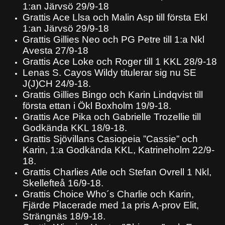
1:an Järvsö 29/9-18
Grattis Ace Llsa och Malin Asp till första Ekl
1:an Järvsö 29/9-18
Grattis Gillies Neo och PG Petre till 1:a Nkl
Avesta 27/9-18
Grattis Ace Loke och Roger till 1 KKL 28/9-18
Lenas S. Cayos Wildy titulerar sig nu SE
J(J)CH 24/9-18.
Grattis Gillies Bingo och Karin Lindqvist till
första ettan i Ökl Boxholm 19/9-18.
Grattis Ace Pika och Gabrielle Trozellie till
Godkända KKL 18/9-18.
Grattis Sjövillans Casiopeia ”Cassie” och
Karin, 1:a Godkända KKL, Katrineholm 22/9-
18.
Grattis Charlies Atle och Stefan Ovrell 1 Nkl,
Skellefteå 16/9-18.
Grattis Choice Who´s Charlie och Karin,
Fjärde Placerade med 1a pris A-prov Elit,
Strängnäs 18/9-18.