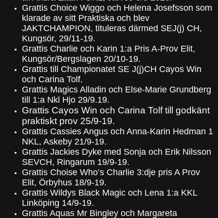
Grattis Choice Wiggo och Helena Josefsson som
klarade av sitt Praktiska och blev
JAKTCHAMPION, tituleras därmed SEJ(j) CH,
Kungsör, 29/11-19.
Grattis Charlie och Karin 1:a Pris A-Prov Elit,
Kungsör/Bergslagen 20/10-19.
Grattis till Championatet SE J(j)CH Cayos Win
och Carina Tolf.
Grattis Magics Alladin och Else-Marie Grundberg
till 1:a Nkl Hjo 29/9.19.
Grattis Cayos Win och Carina Tolf till godkänt
praktiskt prov 25/9-19.
Grattis Cassies Angus och Anna-Karin Hedman 1
NKL, Askeby 21/9-19.
Grattis Jackies Dyke med Sonja och Erik Nilsson
SEVCH, Ringarum 19/9-19.
Grattis Choise Who’s Charlie 3:dje pris A Prov
Elit, Örbyhus 18/9-19.
Grattis Wildys Black Magic och Lena 1:a KKL
Linköping 14/9-19.
Grattis Aquas Mr Bingley och Margareta