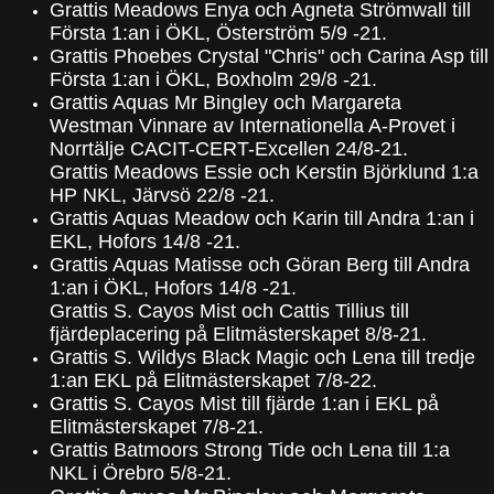
Grattis Meadows Enya och Agneta Strömwall till
Första 1:an i ÖKL, Österström 5/9 -21.
Grattis Phoebes Crystal "Chris" och Carina Asp till
Första 1:an i ÖKL, Boxholm 29/8 -21.
Grattis Aquas Mr Bingley och Margareta
Westman Vinnare av Internationella A-Provet i
Norrtälje CACIT-CERT-Excellen 24/8-21.
Grattis Meadows Essie och Kerstin Björklund 1:a
HP NKL, Järvsö 22/8 -21.
Grattis Aquas Meadow och Karin till Andra 1:an i
EKL, Hofors 14/8 -21.
Grattis Aquas Matisse och Göran Berg till Andra
1:an i ÖKL, Hofors 14/8 -21.
Grattis S. Cayos Mist och Cattis Tillius till
fjärdeplacering på Elitmästerskapet 8/8-21.
Grattis S. Wildys Black Magic och Lena till tredje
1:an EKL på Elitmästerskapet 7/8-22.
Grattis S. Cayos Mist till fjärde 1:an i EKL på
Elitmästerskapet 7/8-21.
Grattis Batmoors Strong Tide och Lena till 1:a
NKL i Örebro 5/8-21.