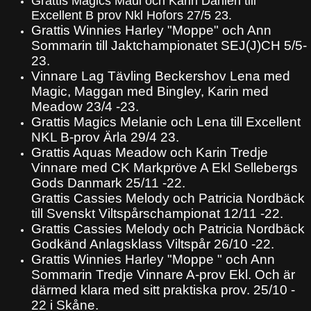
Grattis Magics Maui och Karin Dahlén till
Excellent B prov Nkl Hofors 27/5 23.
Grattis Winnies Harley "Moppe" och Ann
Sommarin till Jaktchampionatet SEJ(J)CH 5/5-
23.
Vinnare Lag Tävling Beckershov Lena med
Magic, Maggan med Bingley, Karin med
Meadow 23/4 -23.
Grattis Magics Melanie och Lena till Excellent
NKL B-prov Ärla 29/4 23.
Grattis Aquas Meadow och Karin Tredje
Vinnare med CK Markpröve A Ekl Sellebergs
Gods Danmark 25/11 -22.
Grattis Cassies Melody och Patricia Nordbäck
till Svenskt Viltspårschampionat 12/11 -22.
Grattis Cassies Melody och Patricia Nordbäck
Godkänd Anlagsklass Viltspår 26/10 -22.
Grattis Winnies Harley "Moppe " och Ann
Sommarin Tredje Vinnare A-prov Ekl. Och är
därmed klara med sitt praktiska prov. 25/10 -
22 i Skåne.