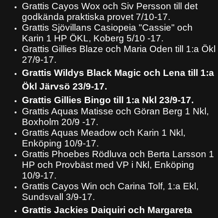
Grattis Cayos Wox och Siv Persson till det
godkända praktiska provet 7/10-17.
Grattis Sjövillans Casiopeia "Cassie" och
Karin 1 HP ÖKL, Koberg 5/10 -17.
Grattis Gillies Blaze och Maria Oden till 1:a Ökl
27/9-17.
Grattis Wildys Black Magic och Lena till 1:a
Ökl Järvsö 23/9-17.
Grattis Gillies Bingo till 1:a Nkl 23/9-17.
Grattis Aquas Matisse och Göran Berg 1 Nkl,
Boxholm 20/9 -17.
Grattis Aquas Meadow och Karin 1 Nkl,
Enköping 10/9-17.
Grattis Phoebes Rödluva och Berta Larsson 1
HP och Provbäst med VP i Nkl, Enköping
10/9-17.
Grattis Cayos Win och Carina Tolf, 1:a Ekl,
Sundsvall 3/9-17.
Grattis Jackies Daiquiri och Margareta