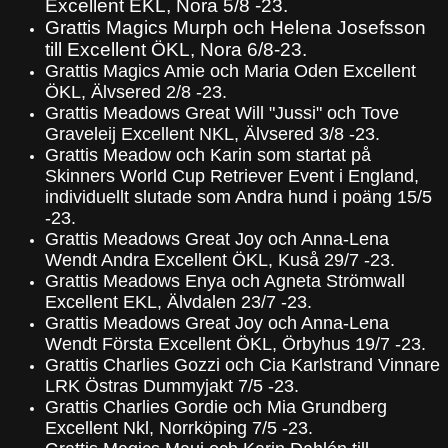
Excellent EKL, Nora 5/8 -23.
Grattis Magics Murph och Helena Josefsson
till Excellent ÖKL, Nora 6/8-23.
Grattis Magics Amie och Maria Oden Excellent
ÖKL, Älvsered 2/8 -23.
Grattis Meadows Great Will "Jussi" och Tove
Graveleij Excellent NKL, Älvsered 3/8 -23.
Grattis Meadow och Karin som startat på
Skinners World Cup Retriever Event i England,
individuellt slutade som Andra hund i poäng 15/5
-23.
Grattis Meadows Great Joy och Anna-Lena
Wendt Andra Excellent ÖKL, Kuså 29/7 -23.
Grattis Meadows Enya och Agneta Strömwall
Excellent EKL, Älvdalen 23/7 -23.
Grattis Meadows Great Joy och Anna-Lena
Wendt Första Excellent ÖKL, Örbyhus 19/7 -23.
Grattis Charlies Gozzi och Cia Karlstrand Vinnare
LRK Östras Dummyjakt 7/5 -23.
Grattis Charlies Gordie och Mia Grundberg
Excellent Nkl, Norrköping 7/5 -23.