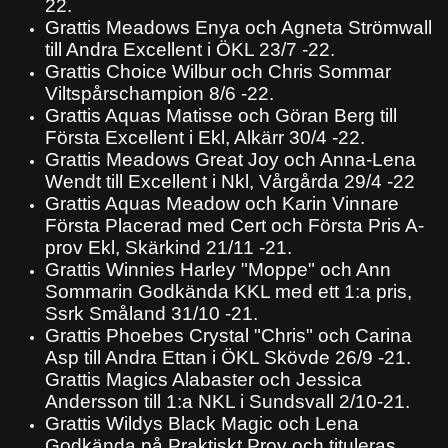
22.
Grattis Meadows Enya och Agneta Strömwall
till Andra Excellent i ÖKL 23/7 -22.
Grattis Choice Wilbur och Chris Sommar
Viltspårschampion 8/6 -22.
Grattis Aquas Matisse och Göran Berg till
Första Excellent i Ekl, Alkärr 30/4 -22.
Grattis Meadows Great Joy och Anna-Lena
Wendt till Excellent i Nkl, Vårgårda 29/4 -22
Grattis Aquas Meadow och Karin Vinnare
Första Placerad med Cert och Första Pris A-
prov Ekl, Skärkind 21/11 -21.
Grattis Winnies Harley "Moppe" och Ann
Sommarin Godkända KKL med ett 1:a pris,
Ssrk Småland 31/10 -21.
Grattis Phoebes Crystal "Chris" och Carina
Asp till Andra Ettan i ÖKL Skövde 26/9 -21.
Grattis Magics Alabaster och Jessica
Andersson till 1:a NKL i Sundsvall 2/10-21.
Grattis Wildys Black Magic och Lena
Godkända på Praktiskt Prov och tituleras