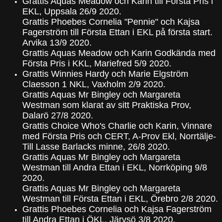
Grattis Aquas Meadow och Karin till Första Pris i
EKL, Uppsala 26/9 2020.
Grattis Phoebes Cornelia "Pennie" och Kajsa
Fagerström till Första Ettan i EKL på första start.
Arvika 13/9 2020.
Grattis Aquas Meadow och Karin Godkända med
Första Pris i KKL, Mariefred 5/9 2020.
Grattis Winnies Hardy och Marie Elgström
Claesson 1 NKL, Vaxholm 2/9 2020.
Grattis Aquas Mr Bingley och Margareta
Westman som klarat av sitt Praktiska Prov,
Dalarö 27/8 2020.
Grattis Choice Who's Charlie och Karin, Vinnare
med Första Pris och CERT, A-Prov Ekl, Norrtälje-
Till Lasse Barlacks minne, 26/8 2020.
Grattis Aquas Mr Bingley och Margareta
Westman till Andra Ettan i EKL, Norrköping 9/8
2020.
Grattis Aquas Mr Bingley och Margareta
Westman till Första Ettan i EKL, Örebro 2/8 2020.
Grattis Phoebes Cornelia och Kajsa Fagerström
till Andra Ettan i ÖKL, Järvsö 3/8 2020.