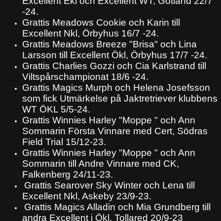
Excellent Ekl och Excellent WT, Gotland 22/7
-24.
Grattis Meadows Cookie och Karin till
Excellent Nkl, Örbyhus 16/7 -24.
Grattis Meadows Breeze "Brisa" och Lina
Larsson till Excellent Ökl, Örbyhus 17/7 -24.
Grattis Charlies Gozzi och Cia Karlstrand till
Viltspårschampionat 18/6 -24.
Grattis Magics Murph och Helena Josefsson
som fick Utmärkelse på Jaktretriever klubbens
WT ÖKL 5/5-24.
Grattis Winnies Harley "Moppe " och Ann
Sommarin Första Vinnare med Cert, Södras
Field Trial 15/12-23.
Grattis Winnies Harley "Moppe " och Ann
Sommarin till Andre Vinnare med CK,
Falkenberg 24/11-23.
Grattis Searover Sky Winter och Lena till
Excellent Nkl, Askeby 23/9-23.
Grattis Magics Alladin och Mia Grundberg till
andra Excellent i Ökl, Tollared 20/9-23