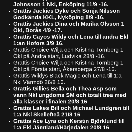
Johnsson 1 Nkl, Enköping 11/9 -16.
Grattis Jackies Dyke och Sonja Nilsson
Godkända KKL, Nyköping 8/9 -16.
Grattis Jackies Dina och Marika Olsson 1
Ökl, Borås 4/9 -17.
Grattis Cayos Wildy och Lena till andra Ekl
1:an Hofors 3/9 16.
Grattis Choice Wilja och Kristina Törnberg 1
Ökl på Andra start, Ludvika 28/8 -16.
Grattis Choice Wilja och Kristina Törnberg 1
Ökl på Första start, Åkersberga 27/8 -16.
Grattis Wildys Black Magic och Lena till 1:a
Nkl Värmdö 26/8 16.
Grattis Gillies Bella och Thea Asp som
vann Nkl ungdoms SM och totalt trea med
alla klasser i finalen 20/8 16
Grattis Lakes Bill och Michael Lundgren till
1:a Nkl Skellefteå 21/8 16
Grattis Ace Lyra och Kerstin Björklund till
1:a Ekl Jämtland/Härjedalen 20/8 16