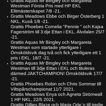
Grattis Aquas Mr Bingley och Margareta
Westman Första Pris med HP EKL
Elitmästerskapet 7/8 -21.
Grattis Meadows Ebbe och Birger Österberg 1
NKL, Kuså 1/8 -21.
Grattis Phoebes Cornelia "Pennie " och Kajsa
Fagerström till 3:dje Ettan i EKL, Älvdalen 25/7
-21.
Grattis Aquas Mr Bingley och Margareta
Westman som startade ytterligare i
Örnsköldsvik dag två och fick ytterligare ett 1
pris i EKL. 18/7 -21.
Grattis Aquas Mr Bingley och Margareta
Westman till 3dje Ettan i EKL och tituleras
därmed JAKTCHAMPION! Örnsköldsvik 17/7
-21.
Grattis Phoebes Robin och Chris Sommar till
Viltspårschampionat 11/7 2021.
Grattis Meadows Enya och Agneta Strömwall
1 HP NKL, 22/5 2021.
Grattis Gillies Blaze och Maria Ode`n till tredje